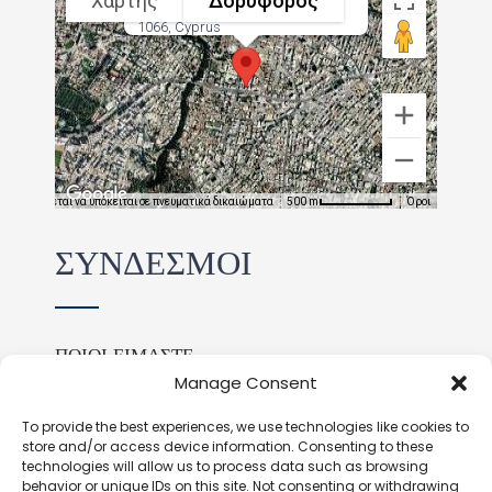
Χάρτης
Δορυφόρος
38 Georgiou Griva Digeni, Nicosia
1066, Cyprus
κόνα ενδέχεται να υπόκειται σε πνευματικά δικαιώματα
Όροι
500 m
ΣΥΝΔΕΣΜΟΙ
ΠΟΙΟΙ ΕΙΜΑΣΤΕ
ΔΙΠΛΩΜΑ CMC
Manage Consent
ICMCI
To provide the best experiences, we use technologies like cookies to
ΜΕΛΗ ΤΟΥ ΣΥΝΔΕΣΜΟΥ
store and/or access device information. Consenting to these
ΝΕΑ
technologies will allow us to process data such as browsing
behavior or unique IDs on this site. Not consenting or withdrawing