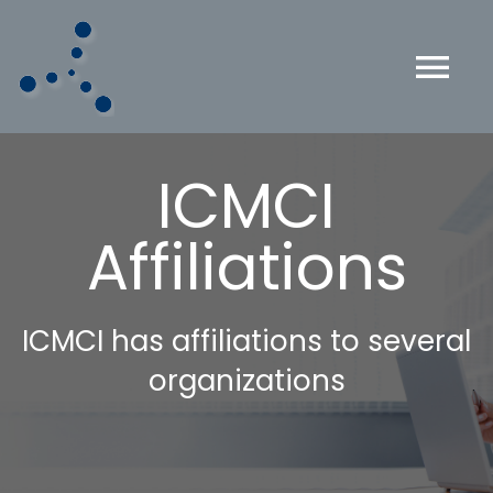
Skip
to
content
Tog
Nav
ΚΕΝΤΡΙΚΗ
ICMCI
ΠΟΙΟΙ ΕΙΜΑΣΤΕ
Affiliations
ΔΙΠΛΩΜΑ CMC
ICMCI has affiliations to several
ICMCI
organizations
ΜΕΛΗ ΤΟΥ ΣΥΝΔΕΣΜΟΥ