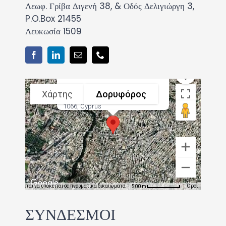
Λεωφ. Γρίβα Διγενή 38, & Οδός Δελιγιώργη 3,
P.O.Box 21455
Λευκωσία 1509
Χάρτης
Δορυφόρος
38 Georgiou Griva Digeni, Nicosia
1066, Cyprus
κόνα ενδέχεται να υπόκειται σε πνευματικά δικαιώματα
Όροι
500 m
ΣΥΝΔΕΣΜΟΙ