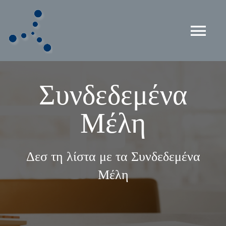
Skip
to
content
Tog
Nav
ΚΕΝΤΡΙΚΗ
Συνδεδεμένα
ΠΟΙΟΙ ΕΙΜΑΣΤΕ
Μέλη
ΔΙΠΛΩΜΑ CMC
Δεσ τη λίστα με τα Συνδεδεμένα
ICMCI
Μέλη
ΜΕΛΗ ΤΟΥ ΣΥΝΔΕΣΜΟΥ